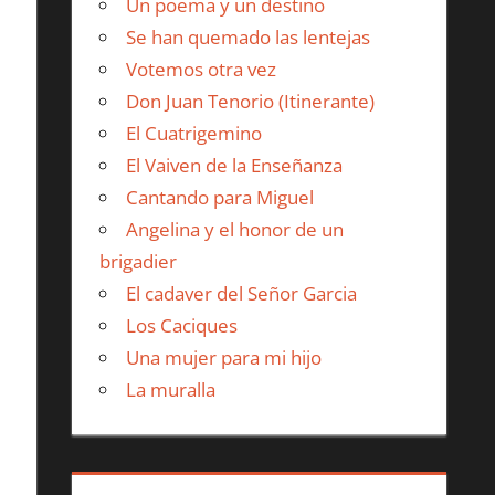
Un poema y un destino
Se han quemado las lentejas
Votemos otra vez
Don Juan Tenorio (Itinerante)
El Cuatrigemino
El Vaiven de la Enseñanza
Cantando para Miguel
Angelina y el honor de un
brigadier
El cadaver del Señor Garcia
Los Caciques
Una mujer para mi hijo
La muralla